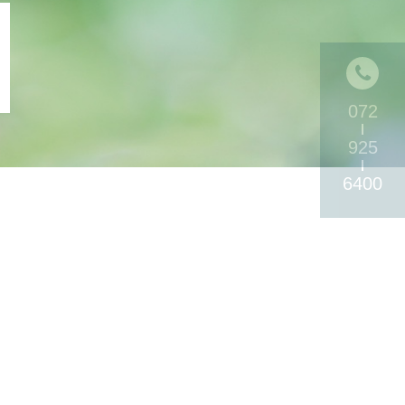
072
925
6400