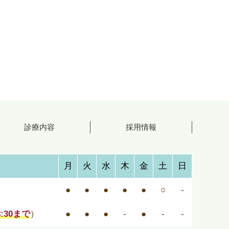
診療内容
採用情報
月
火
水
木
金
土
日
●
●
●
●
●
○
-
8:30まで
）
●
●
●
-
●
-
-