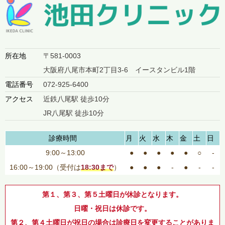
所在地
〒581-0003
大阪府八尾市本町2丁目3-6 イースタンビル1階
電話番号
072-925-6400
アクセス
近鉄八尾駅 徒歩10分
JR八尾駅 徒歩10分
診療時間
月
火
水
木
金
土
日
9:00～13:00
●
●
●
●
●
○
-
16:00～19:00（受付は
18:30まで
）
●
●
●
-
●
-
-
第１、第３、第５土曜日が休診となります。
日曜・祝日は休診です。
第２、第４土曜日が祝日の場合は診療日を変更することがありま